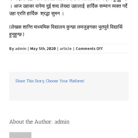
। आज उहाका वारेमा दुई शव्द लेख्दा उहालाई हार्दिक सम्मान व्यक्त गर्दे
उहा प्रति हार्दिक श्रद्धा सुमन ।
(लेखक शान्ति माध्यमिक विद्यालय कुन्छा लमजुङ्गका भुतपुर्व विद्यार्थि
हुनुहुन्छ )
on
By
admin
|
May 5th, 2020
|
article
|
Comments Off
आदरणाीय
गुरु
तीलकनाथ
अधिकारी
प्रति
Share This Story, Choose Your Platform!
श्रद्धासुमन
Facebook
Twitter
LinkedIn
Reddit
Whatsapp
Tumblr
Pinterest
Vk
Email
About the Author:
admin