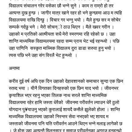
विद्यालय संचालन गरेर वसेका छौ भन्ने सुने । काम त राम्रो हो तर
अत्यन्त दुख हुन्छ । जागीर मात्र खाने रहर हो भने कुन्छामा आउ म त्यहि
विद्यालयमा राखि दिन्छु । विचार गर भन्नु भयो । मैले हुन्छ सर म सोचेर
सम्पर्क गर्दछु भने । मेरो सोचन्ो ठाउ थिएन । मैले खवर गरीन ।
उहाको म प्रतिको आत्मीयता सधै मेरो स्मरणमा रहि रहेको छ । उहा
शान्ति माध्यमिक विद्यामलयमा रहदा सम्म प्राय भेट भई रहन्थ्यो । पछि
उहा पाणिनि सस्कृत माध्मिक विद्यालय दुरा डाडा सरुवा हुनु भयो ।
त्यस पछि भने उहा संग विरलै भेट हुन्थ्यो ।
अन्तमा
करीव दुई वर्ष अघि एक दिन उहाको देहावशानको समाचार सुन्दा एक छिन
स्तव्द भया । यीनै विगतका दिनहरुको एक छिन याद भयो । जीवनभर
कृयाशिल भएर रहनु भएका तिलक नाथ सरले शान्ति माध्यमिक
विद्यालयमा रहेर हामि जस्ता धेरैको जीवनमा परीवर्तन ल्याउन धेरै ठुलो
योगदान पु¥याउनु भएको कुरालाई शायदै कसैले झुलेको होला । शान्ति
माध्यमिक विद्यालयमा उहाको निरन्तर सेवा नभएको भए शायद म
जस्ताको जीवनमा पनि यति परीवर्तन आउने थिएन भन्ने मलाइ लागेको छ
। जे होस उहा अत्यन्तै मिलनसार र समाज परीवर्तनका अग्रज हुनुहुन्थो