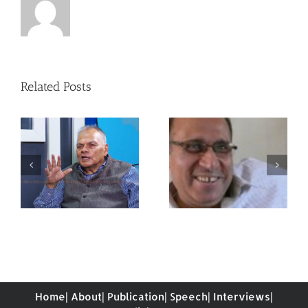
Related Posts
NEPAL-INDIA
RELATIONS Bound By
युवाहरु किन बिदेशिदै छन
Destiny
Home
|
About
|
Publication
|
Speech
|
Interviews
|