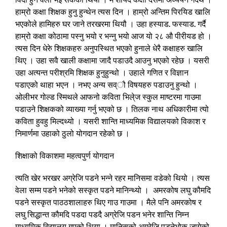
हाम्रो कक्षा शिक्षक हुनु हुन्थेन त्यस दिन । हाम्रो अन्तिम पिरयिड खालि
भएकोले हामिहरु घर जाने तरखरमा थियौ । उहा हस्याड. फस्याड. गर्दै
हाम्रो कक्षा कोठामा पस्नु भयो र भन्नु भयो आज यो २८ औ पीरीयड हो ।
त्यस दिन धेरुे शिक्षकहरु अनुपस्थित भएको हुनाले धेरै कक्षाहरु खालि
थिए । उहा सवै खाली कक्षामा जादै पडाउदै आउनु भएको रहेछ । यसरी
उहा अत्यन्त परीश्रमि शिक्षक हुनुहुन्थो । उहाले गणित र विज्ञान
पडाएको थाहा भएन । नभए अन्य सव्ौ विषयहरु पडाउनु हुन्थो ।
ओलीभर गोल्ड स्मिथले आफनो कविता भिले्ज स्कुल माष्टरमा गाउमा
पडाउने शिक्षकको व्याख्या गर्नु भएको छ । तिलक नाथ अधिकारीमा त्यो
कविता हुवहु मिल्दथ्यो । यसरी शान्ति माध्यमिक विद्यालयको विकाश र
निमार्णमा उहाको ठुलो योगदान रहेको छ ।
शिक्षाको विकाशमा महत्वपुर्ण योगदान
त्यति खेर भरखर अग्रेजि पडने भन्ने रहर मानिसमा वडेको थियो । त्यस
वेला सम्म पडने भनेको सस्कृत पडने मानिन्थ्यो । अमरकोष लघु कौमदि
पडने सस्कृत पाठठशालाहरु थिए गाउ गाउमा । मैले पनि अमरकोष र
लघु सिद्धान्त कौमदि पडदा पडदै अग्रेजि पडन भनेर शान्ति निम्न
माध्यमिक विद्यालय गएको थिया । मानिसको अग्रेजि पडनेभोक जागेको